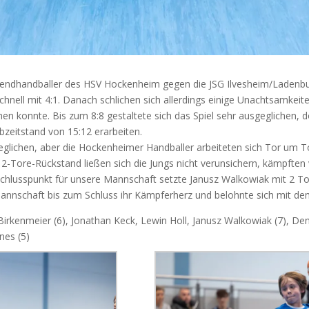
ugendhandballer des HSV Hockenheim gegen die JSG Ilvesheim/Ladenbu
schnell mit 4:1. Danach schlichen sich allerdings einige Unachtsamkeit
en konnte. Bis zum 8:8 gestaltete sich das Spiel sehr ausgeglichen, d
zeitstand von 15:12 erarbeiten.
eglichen, aber die Hockenheimer Handballer arbeiteten sich Tor um 
2-Tore-Rückstand ließen sich die Jungs nicht verunsichern, kämpften 
n Schlusspunkt für unsere Mannschaft setzte Janusz Walkowiak mit 2 
annschaft bis zum Schluss ihr Kämpferherz und belohnte sich mit dem
rkenmeier (6), Jonathan Keck, Lewin Holl, Janusz Walkowiak (7), Deni
nes (5)