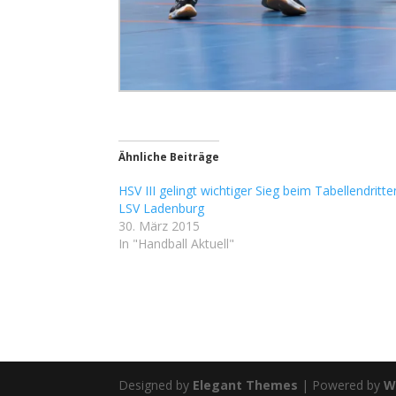
Ähnliche Beiträge
HSV III gelingt wichtiger Sieg beim Tabellendritte
LSV Ladenburg
30. März 2015
In "Handball Aktuell"
Designed by
Elegant Themes
| Powered by
W