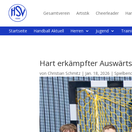
Gesamtverein
Artistik
Cheerleader
Han
Startseite
Handball Aktuell
Herren
Jugend
Train
Hart erkämpfter Auswärts
von
Christian Schmitz
|
Jan. 18, 2026
|
Spielberi