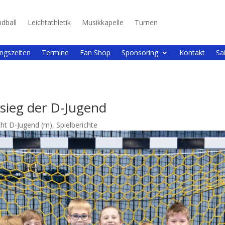
dball
Leichtathletik
Musikkapelle
Turnen
ingszeiten
Termine
Fan Shop
Sponsoring
Kontakt
Sa
sieg der D-Jugend
cht D-Jugend (m)
,
Spielberichte