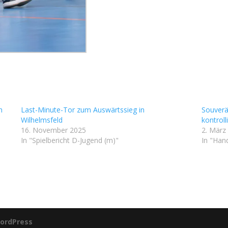
n
Last-Minute-Tor zum Auswärtssieg in
Souverä
Wilhelmsfeld
kontrol
16. November 2025
2. März
In "Spielbericht D-Jugend (m)"
In "Hand
ordPress